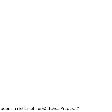
r
bsite
formula-
r näher zu
 oder ein nicht mehr erhältliches Präparat?