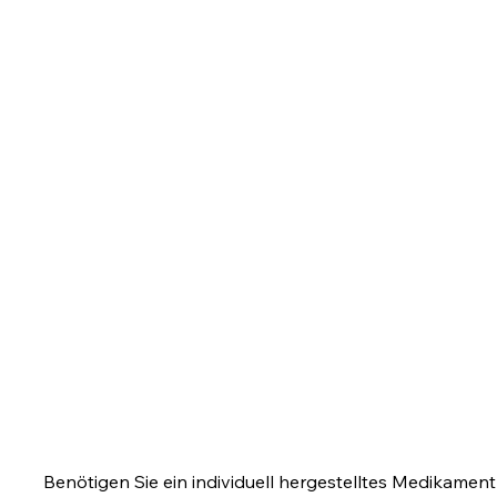
sfälle
5. Formula Labo
zneimittel, die unbedingt
Besuchen Sie unsere We
eintiere benötigt werden,
labor.ch
um sich hierübe
häufig von
informieren!
ngen oder
betroffen. Auch hier geht
srettende Medikamente,
nfertigen.
Benötigen Sie ein individuell hergestelltes Medikament